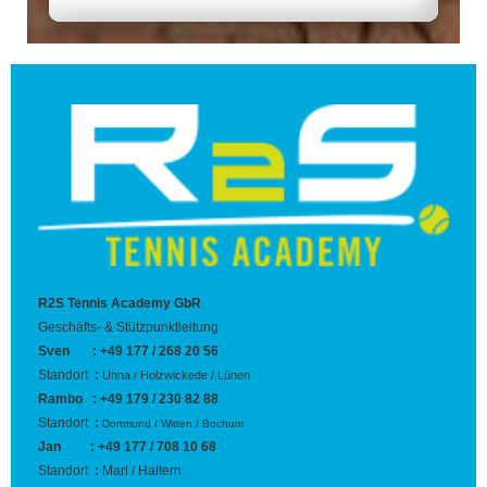
R2S Tennis Academy GbR
Geschäfts- & Stützpunktleitung
Sven : +49 177 / 268 20 56
Standort
:
Unna / Holzwickede / Lünen
Rambo : +49 179 / 230 82 88
Standort
:
Dortmund / Witten / Bochum
Jan : +49 177 / 708 10 68
Standort
:
Marl / Haltern