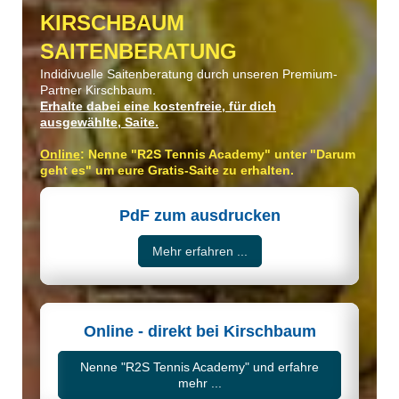
KIRSCHBAUM
SAITENBERATUNG
Indidivuelle Saitenberatung durch unseren Premium-
Partner Kirschbaum.
Erhalte dabei eine kostenfreie, für dich
ausgewählte, Saite.
Online
: Nenne "R2S Tennis Academy" unter "Darum
geht es" um eure Gratis-Saite zu erhalten.
PdF zum ausdrucken
Mehr erfahren ...
Online - direkt bei Kirschbaum
Nenne "R2S Tennis Academy" und erfahre
mehr ...